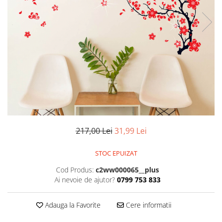
Stickere imprimate
Natură
Stickere de perete
Stickere Oglinzi
Panoramică
Artă
Casă
Stickere Walplus ™
Peisaje
Citate
Plante
Copii
Retro
Fashion
Tablou Canvas personalizabil
Modern
Vehicule
Muzică
Natură
Oameni
217,00 Lei
31,99 Lei
Orașe
Retro
STOC EPUIZAT
Sezonale
Cod Produs:
c2ww000065__plus
Spații comerciale
Ai nevoie de ajutor?
0799 753 833
Sport
Vehicule
Adauga la Favorite
Cere informatii
Zodiac