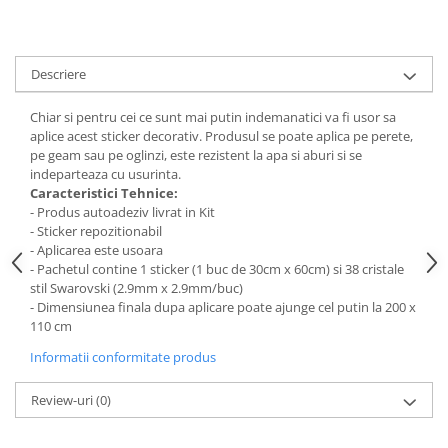
Stickere Colorate
Stickere Walplus ™
Stickere Auto
Descriere
Alte desene
Chiar si pentru cei ce sunt mai putin indemanatici va fi usor sa
Amuzante
aplice acest sticker decorativ. Produsul se poate aplica pe perete,
Animale
pe geam sau pe oglinzi, este rezistent la apa si aburi si se
Baby on board
indeparteaza cu usurinta.
Caracteristici Tehnice:
Florale
- Produs autoadeziv livrat in Kit
Motive
- Sticker repozitionabil
- Aplicarea este usoara
Pachete
- Pachetul contine 1 sticker (1 buc de 30cm x 60cm) si 38 cristale
Pentru femei
stil Swarovski (2.9mm x 2.9mm/buc)
Stickere pereche
- Dimensiunea finala dupa aplicare poate ajunge cel putin la 200 x
110 cm
Stickere imprimate
Informatii conformitate produs
Copii
Stickere cu efect 3D
Review-uri
(0)
Stickere PVC
Stickere tip tablou