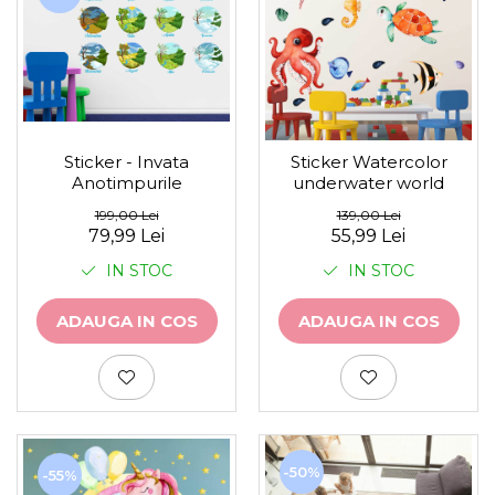
Sticker - Invata
Sticker Watercolor
Anotimpurile
underwater world
199,00 Lei
139,00 Lei
79,99 Lei
55,99 Lei
IN STOC
IN STOC
ADAUGA IN COS
ADAUGA IN COS
-50%
-55%