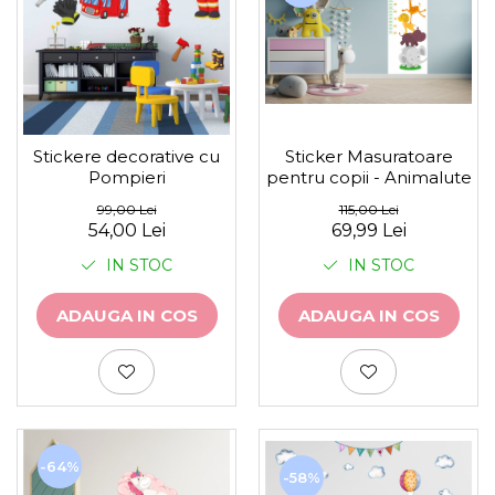
Sticker Masuratoare
Stickere decorative cu
pentru copii - Animalute
Pompieri
115,00 Lei
99,00 Lei
69,99 Lei
54,00 Lei
IN STOC
IN STOC
ADAUGA IN COS
ADAUGA IN COS
-64%
-58%