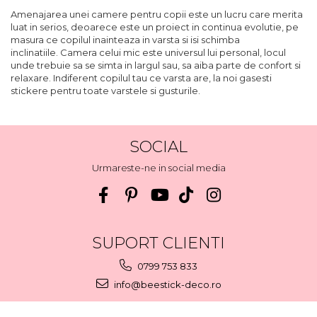
Amenajarea unei camere pentru copii este un lucru care merita
luat in serios, deoarece este un proiect in continua evolutie, pe
masura ce copilul inainteaza in varsta si isi schimba
inclinatiile. Camera celui mic este universul lui personal, locul
unde trebuie sa se simta in largul sau, sa aiba parte de confort si
relaxare. Indiferent copilul tau ce varsta are, la noi gasesti
stickere pentru toate varstele si gusturile.
SOCIAL
Urmareste-ne in social media
SUPORT CLIENTI
0799 753 833
info@beestick-deco.ro