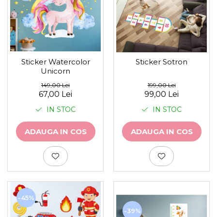
Sticker Watercolor
Sticker Sotron
Unicorn
149,00 Lei
199,00 Lei
67,00 Lei
99,00 Lei
IN STOC
IN STOC
ADAUGA IN COS
ADAUGA IN COS
-45%
-39%