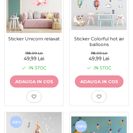
Sticker Unicorn relaxat
Sticker Colorful hot air
balloons
138,00 Lei
118,00 Lei
49,99 Lei
49,99 Lei
IN STOC
IN STOC
ADAUGA IN COS
ADAUGA IN COS
-58%
-58%