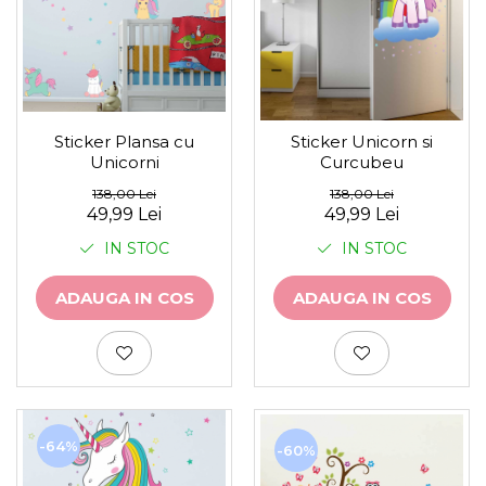
Stickere Auto
Alte desene
Amuzante
Animale
Baby on board
Sticker Plansa cu
Sticker Unicorn si
Florale
Unicorni
Curcubeu
Motive
138,00 Lei
138,00 Lei
Pachete
49,99 Lei
49,99 Lei
Pentru femei
IN STOC
IN STOC
Stickere pereche
Stickere imprimate
ADAUGA IN COS
ADAUGA IN COS
Copii
Stickere cu efect 3D
Stickere PVC
Stickere tip tablou
-64%
-60%