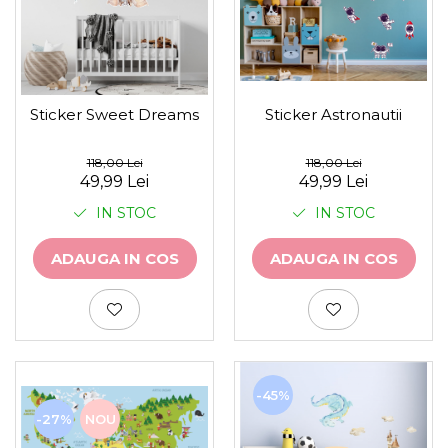
Sticker Astronautii
Sticker Sweet Dreams
118,00 Lei
118,00 Lei
49,99 Lei
49,99 Lei
IN STOC
IN STOC
ADAUGA IN COS
ADAUGA IN COS
-45%
-27%
NOU