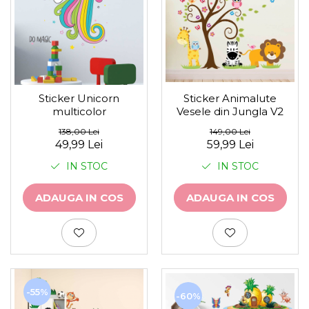
Sticker Animalute
Sticker Unicorn
Vesele din Jungla V2
multicolor
149,00 Lei
138,00 Lei
59,99 Lei
49,99 Lei
IN STOC
IN STOC
ADAUGA IN COS
ADAUGA IN COS
-55%
-60%