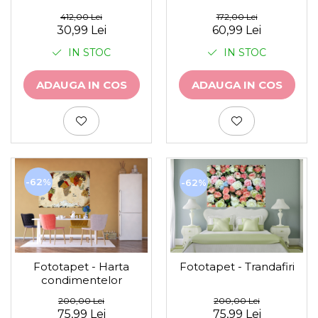
172,00 Lei
412,00 Lei
60,99 Lei
30,99 Lei
IN STOC
IN STOC
ADAUGA IN COS
ADAUGA IN COS
-62%
-62%
Fototapet - Harta
Fototapet - Trandafiri
condimentelor
200,00 Lei
200,00 Lei
75,99 Lei
75,99 Lei