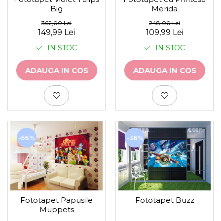
Big
Merida
362,00 Lei
248,00 Lei
149,99 Lei
109,99 Lei
IN STOC
IN STOC
ADAUGA IN COS
ADAUGA IN COS
-56%
-36%
Fototapet Papusile
Fototapet Buzz
Muppets