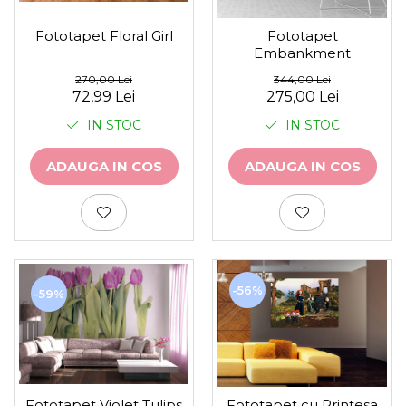
Stickere Auto
Alte desene
Fototapet Floral Girl
Fototapet
Embankment
Amuzante
Animale
270,00 Lei
344,00 Lei
72,99 Lei
275,00 Lei
Baby on board
Florale
IN STOC
IN STOC
Motive
Pachete
ADAUGA IN COS
ADAUGA IN COS
Pentru femei
Stickere pereche
Stickere imprimate
Copii
Stickere cu efect 3D
-56%
-59%
Stickere PVC
Stickere tip tablou
Fototapet Violet Tulips
Fototapet cu Printesa