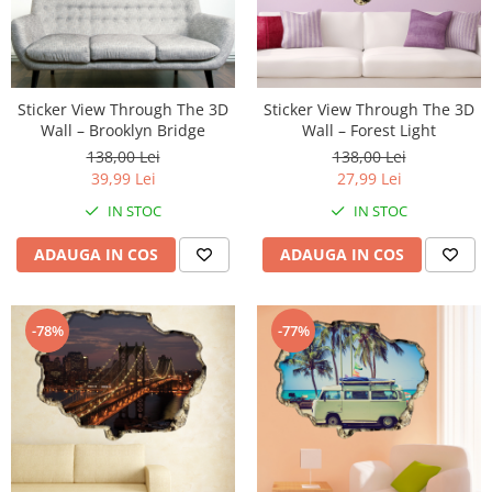
Stickere imprimate
Natură
Stickere de perete
Stickere Oglinzi
Panoramică
Artă
Casă
Stickere Walplus ™
Peisaje
Citate
Plante
Sticker View Through The 3D
Sticker View Through The 3D
Copii
Wall – Brooklyn Bridge
Wall – Forest Light
Retro
Fashion
138,00 Lei
138,00 Lei
Tablou Canvas personalizabil
39,99 Lei
27,99 Lei
Modern
Vehicule
Muzică
IN STOC
IN STOC
Natură
ADAUGA IN COS
ADAUGA IN COS
Oameni
Orașe
Retro
-78%
-77%
Sezonale
Spații comerciale
Sport
Vehicule
Zodiac