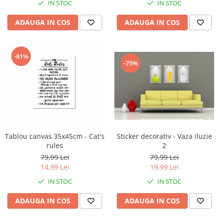
IN STOC
IN STOC
ADAUGA IN COS
ADAUGA IN COS
-81%
-75%
Sticker decorativ - Vaza iluzie
Tablou canvas 35x45cm - Cat's
2
rules
79,99 Lei
79,99 Lei
19,99 Lei
14,99 Lei
IN STOC
IN STOC
ADAUGA IN COS
ADAUGA IN COS