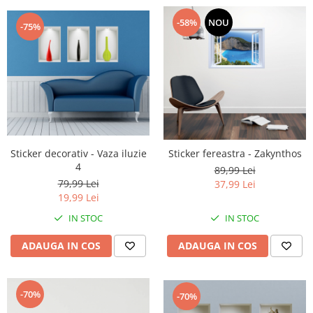
-58%
NOU
-75%
Sticker decorativ - Vaza iluzie
Sticker fereastra - Zakynthos
4
89,99 Lei
79,99 Lei
37,99 Lei
19,99 Lei
IN STOC
IN STOC
ADAUGA IN COS
ADAUGA IN COS
-70%
-70%