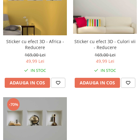
Sticker cu efect 3D - Culori vii
Sticker cu efect 3D - Africa -
- Reducere
Reducere
169,00 Lei
169,00 Lei
49,99 Lei
49,99 Lei
IN STOC
IN STOC
ADAUGA IN COS
ADAUGA IN COS
-70%