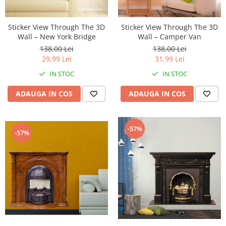
Stickere Colorate
Stickere Walplus ™
Sticker View Through The 3D
Sticker View Through The 3D
Stickere Auto
Wall – New York Bridge
Wall – Camper Van
Alte desene
138,00 Lei
138,00 Lei
29,99 Lei
31,99 Lei
Amuzante
Animale
IN STOC
IN STOC
Baby on board
ADAUGA IN COS
ADAUGA IN COS
Florale
Motive
Pachete
-57%
-57%
Pentru femei
Stickere pereche
Stickere imprimate
Copii
Stickere cu efect 3D
Stickere PVC
Stickere tip tablou