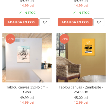
49,99 Lei
49,99 Lei
14,99 Lei
14,99 Lei
IN STOC
IN STOC
ADAUGA IN COS
ADAUGA IN COS
-70%
-71%
Tablou canvas 35x45 cm -
Tablou canvas - Zambeste -
Casa
25x35cm
49,99 Lei
45,00 Lei
14,99 Lei
12,99 Lei