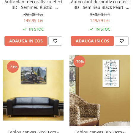
Autocolant decorativ cu efect
Autocolant decorativ cu efect
3D - Semineu Rustic -
3D - Semineu Black Pearl -
100x95cm
119x93 cm
350,00 Lei
350,00 Lei
149,99 Lei
149,99 Lei
IN STOC
IN STOC
ADAUGA IN COS
ADAUGA IN COS
-70%
-73%
Tablou canvas 60x90 cm -
Tablou canvas 30x50cm -