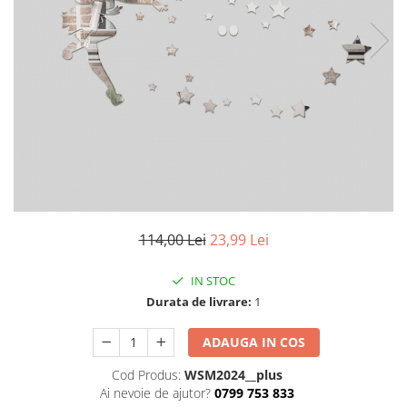
Stickere imprimate
Natură
Stickere de perete
Stickere Oglinzi
Panoramică
Artă
Casă
Stickere Walplus ™
Peisaje
Citate
Plante
Copii
Retro
Fashion
Tablou Canvas personalizabil
Modern
Vehicule
Muzică
Natură
Oameni
114,00 Lei
23,99 Lei
Orașe
Retro
IN STOC
Sezonale
Durata de livrare:
1
Spații comerciale
Sport
ADAUGA IN COS
Vehicule
Cod Produs:
WSM2024__plus
Zodiac
Ai nevoie de ajutor?
0799 753 833