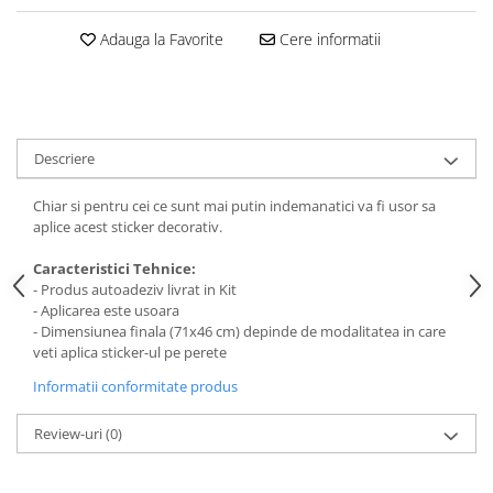
Stickere Colorate
Stickere Walplus ™
Adauga la Favorite
Cere informatii
Stickere Auto
Alte desene
Amuzante
Descriere
Animale
Baby on board
Chiar si pentru cei ce sunt mai putin indemanatici va fi usor sa
Florale
aplice acest sticker decorativ.
Motive
Caracteristici Tehnice:
Pachete
- Produs autoadeziv livrat in Kit
Pentru femei
- Aplicarea este usoara
- Dimensiunea finala (71x46 cm) depinde de modalitatea in care
Stickere pereche
veti aplica sticker-ul pe perete
Stickere imprimate
Informatii conformitate produs
Copii
Stickere cu efect 3D
Review-uri
(0)
Stickere PVC
Stickere tip tablou