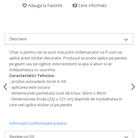
Stickere Colorate
Adauga la Favorite
Cere informatii
Stickere Walplus ™
Stickere Auto
Alte desene
Amuzante
Descriere
Animale
Chiar si pentru cei ce sunt mai putin indemanatici va fi usor sa
Baby on board
aplice acest sticker decorativ. Produsul se poate aplica pe perete,
Florale
pe geam sau pe oglinzi, este rezistent la apa si aburi si se
Motive
indeparteaza cu usurinta.
Caracteristici Tehnice:
Pachete
- produs autoadeziv livrat in Kit
Pentru femei
- aplicarea este usoara
- dimensiunile pachetului sunt de 6 buc. 60cm x 90cm
Stickere pereche
- Dimensiunea finala (232 x 121 cm) depinde de modalitatea in
Stickere imprimate
care veti aplica sticker-ul pe perete
Copii
Stickere cu efect 3D
Informatii conformitate produs
Stickere PVC
Stickere tip tablou
Review-uri
(0)