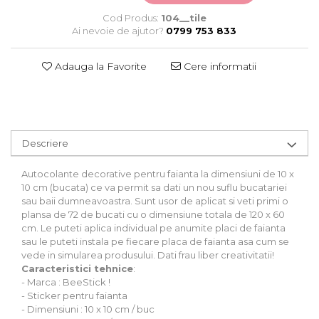
Stickere Auto
Cod Produs:
104__tile
Alte desene
Ai nevoie de ajutor?
0799 753 833
Amuzante
Animale
Adauga la Favorite
Cere informatii
Baby on board
Florale
Motive
Pachete
Descriere
Pentru femei
Stickere pereche
Autocolante decorative pentru faianta la dimensiuni de 10 x
Stickere imprimate
10 cm (bucata) ce va permit sa dati un nou suflu bucatariei
sau baii dumneavoastra. Sunt usor de aplicat si veti primi o
Copii
plansa de 72 de bucati cu o dimensiune totala de 120 x 60
Stickere cu efect 3D
cm. Le puteti aplica individual pe anumite placi de faianta
Stickere PVC
sau le puteti instala pe fiecare placa de faianta asa cum se
Stickere tip tablou
vede in simularea produsului. Dati frau liber creativitatii!
Caracteristici tehnice
:
- Marca : BeeStick !
- Sticker pentru faianta
- Dimensiuni : 10 x 10 cm / buc