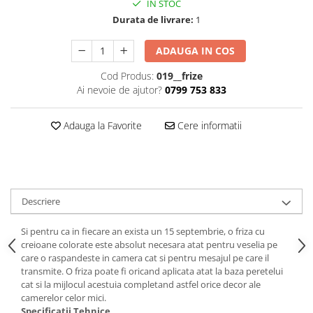
Stickere Colorate
IN STOC
Durata de livrare:
1
Stickere Walplus ™
Stickere Auto
ADAUGA IN COS
Alte desene
Cod Produs:
019__frize
Amuzante
Ai nevoie de ajutor?
0799 753 833
Animale
Baby on board
Adauga la Favorite
Cere informatii
Florale
Motive
Pachete
Pentru femei
Descriere
Stickere pereche
Stickere imprimate
Si pentru ca in fiecare an exista un 15 septembrie, o friza cu
creioane colorate este absolut necesara atat pentru veselia pe
Copii
care o raspandeste in camera cat si pentru mesajul pe care il
Stickere cu efect 3D
transmite. O friza poate fi oricand aplicata atat la baza peretelui
cat si la mijlocul acestuia completand astfel orice decor ale
Stickere PVC
camerelor celor mici.
Stickere tip tablou
Specificatii Tehnice