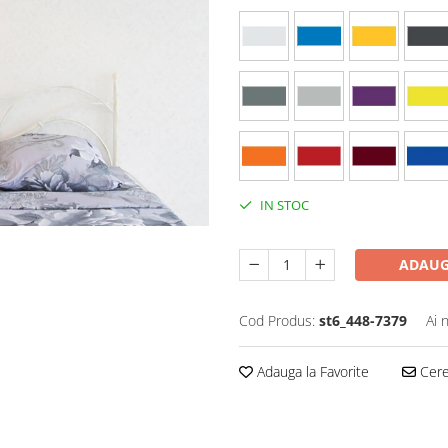
IN STOC
ADAUG
Cod Produs:
st6_448-7379
Ai 
Adauga la Favorite
Cere 