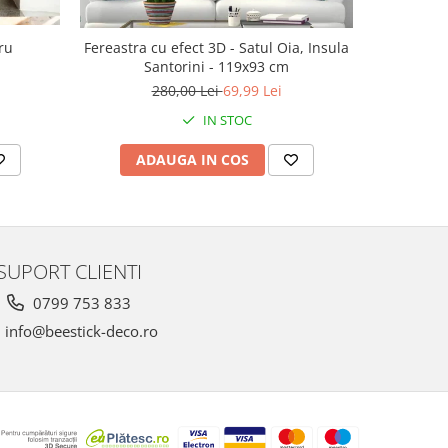
ru
Fereastra cu efect 3D - Satul Oia, Insula
Ac
Santorini - 119x93 cm
143
280,00 Lei
69,99 Lei
IN STOC
ADAUGA IN COS
V
SUPORT CLIENTI
0799 753 833
info@beestick-deco.ro