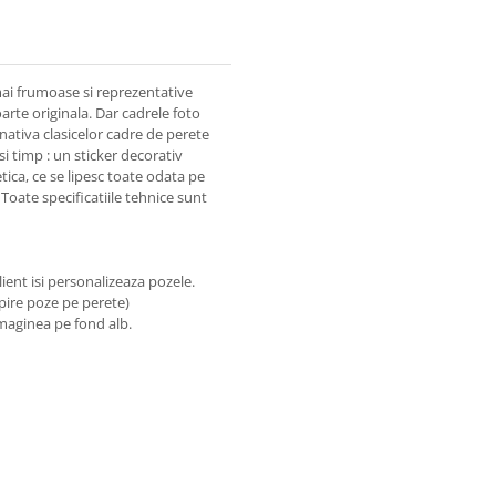
ai frumoase si reprezentative
te originala. Dar cadrele foto
nativa clasicelor cadre de perete
si timp : un sticker decorativ
ica, ce se lipesc toate odata pe
 Toate specificatiile tehnice sunt
lient isi personalizeaza pozele.
ipire poze pe perete)
 imaginea pe fond alb.