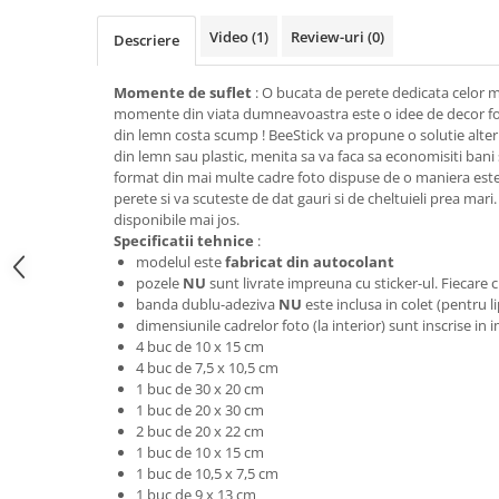
Stickere Colorate
Stickere Walplus ™
Video
(1)
Review-uri
(0)
Descriere
Stickere Auto
Momente de suflet
: O bucata de perete dedicata celor m
Alte desene
momente din viata dumneavoastra este o idee de decor foar
Amuzante
din lemn costa scump ! BeeStick va propune o solutie alter
din lemn sau plastic, menita sa va faca sa economisiti bani 
Animale
format din mai multe cadre foto dispuse de o maniera estet
Baby on board
perete si va scuteste de dat gauri si de cheltuieli prea mari.
disponibile mai jos.
Florale
Specificatii tehnice
:
Motive
modelul este
fabricat din autocolant
Pachete
pozele
NU
sunt livrate impreuna cu sticker-ul. Fiecare c
banda dublu-adeziva
NU
este inclusa in colet (pentru l
Pentru femei
dimensiunile cadrelor foto (la interior) sunt inscrise in
Stickere pereche
4 buc de 10 x 15 cm
Stickere imprimate
4 buc de 7,5 x 10,5 cm
1 buc de 30 x 20 cm
Copii
1 buc de 20 x 30 cm
Stickere cu efect 3D
2 buc de 20 x 22 cm
1 buc de 10 x 15 cm
Stickere PVC
1 buc de 10,5 x 7,5 cm
Stickere tip tablou
1 buc de 9 x 13 cm