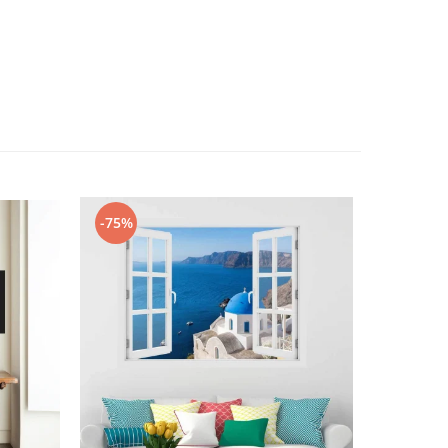
-75%
-30%