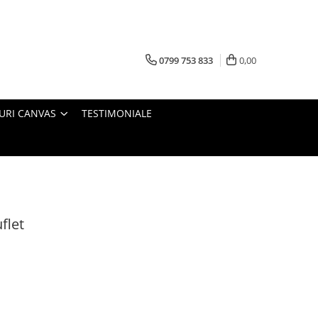
0799 753 833
0,00
URI CANVAS
TESTIMONIALE
flet