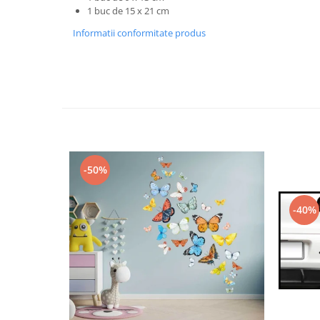
1 buc de 15 x 21 cm
Informatii conformitate produs
-50%
-40%