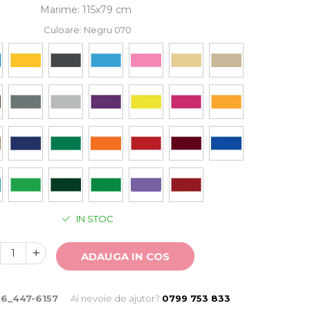
Marime
:
115x79 cm
Culoare
: Negru 070
IN STOC
ADAUGA IN COS
t6_447-6157
Ai nevoie de ajutor?
0799 753 833