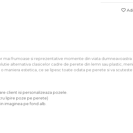
Ada
r mai frumoase si reprezentative momente din viata dumneavoastra e
tie alternativa clasicelor cadre de perete din lemn sau plastic, menita
 maniera estetica, ce se lipesc toate odata pe perete si va scuteste d
are client isi personalizeaza pozele.
tru lipire poze pe perete)
e in imaginea pe fond alb.