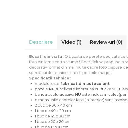
Stickere Auto
Alte desene
Amuzante
Animale
Baby on board
Florale
Descriere
Video
(1)
Review-uri
(0)
Motive
Pachete
Bucati din viata
: O bucata de perete dedicata celo
Pentru femei
foto din lemn costa scump ! BeeStick va propune o solu
Stickere pereche
decorativ format din mai multe cadre foto dispuse de o
Stickere imprimate
specificatiile tehnice sunt disponibile mai jos.
Specificatii tehnice
:
Copii
modelul este
fabricat din autocolant
Stickere cu efect 3D
pozele
NU
sunt livrate impreuna cu sticker-ul. Fiec
banda dublu-adeziva
NU
este inclusa in colet (pen
Stickere PVC
dimensiunile cadrelor foto (la interior) sunt inscris
Stickere tip tablou
2 buc de 30 x 40 cm
1 buc de 40 x 20 cm
1 buc de 45 x 30 cm
1 buc de 20 x 20 cm
1 buc de 13 x 18 cm