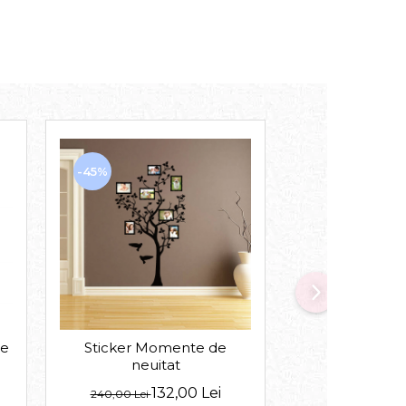
-45%
-40%
re
Sticker Momente de
Sticker Casuta
neuitat
132,00 Lei
de la
240,00 Lei
167,00 Lei