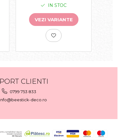
IN STOC
IN 
VEZI VARIANTE
VEZI VA
PORT CLIENTI
0799 753 833
info@beestick-deco.ro