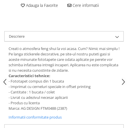
Stickere Colorate
Adauga la Favorite
Cere informatii
Stickere Walplus ™
Stickere Auto
Alte desene
Amuzante
Descriere
Animale
Creati o atmosfera feng shui la voi acasa. Cum? Nimic mai simplu !
Baby on board
Pe langa stickerele decorative, pe site-ul nostru puteti gasi si
Florale
aceste minunate fototapete care odata aplicate pe perete vor
Motive
schimba infatisarea intregii incaperi. Aplicarea nu este complicata
si nu necesita cunostinte de zidarie.
Pachete
Caracteristici tehnice:
Pentru femei
- Fototapet compus din 1 bucata
Stickere pereche
- Imprimat cu cerneluri speciale in offset printing
- Cantitate : 1 bucata / colet
Stickere imprimate
- Livrat cu adezivul necesar aplicarii
Copii
- Produs cu licenta
Marca: AG DESIGN FTM0488 (2387)
Stickere cu efect 3D
Informatii conformitate produs
Stickere PVC
Stickere tip tablou