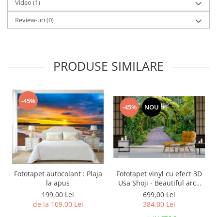
Video
(1)
Review-uri
(0)
PRODUSE SIMILARE
-45%
-45%
NOU
Fototapet vinyl cu efect 3D
Fototapet autocolant : Plaja
Usa Shoji - Beautiful arch
la apus
with flowers plants -
699,00 Lei
199,00 Lei
360x240 cm
384,00 Lei
de la 109,00 Lei