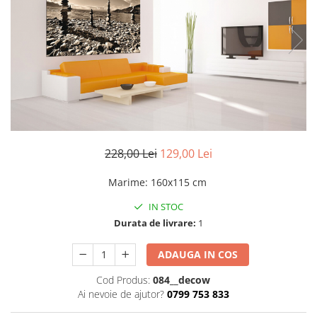
Stickere imprimate
Natură
Stickere de perete
Stickere Oglinzi
Panoramică
Artă
Casă
Stickere Walplus ™
Peisaje
Citate
Plante
Copii
Retro
Fashion
Tablou Canvas personalizabil
Modern
Vehicule
Muzică
Natură
228,00 Lei
129,00 Lei
Oameni
Marime
:
160x115 cm
Orașe
IN STOC
Retro
Durata de livrare:
1
Sezonale
Spații comerciale
ADAUGA IN COS
Sport
Cod Produs:
084__decow
Vehicule
Ai nevoie de ajutor?
0799 753 833
Zodiac