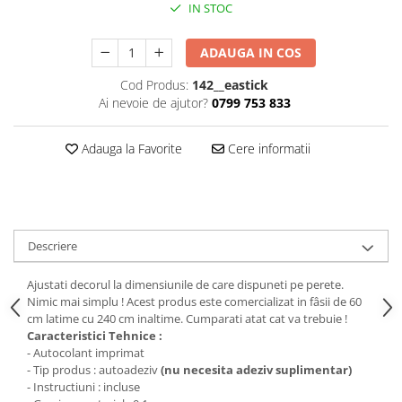
Stickere Colorate
IN STOC
Stickere Walplus ™
ADAUGA IN COS
Stickere Auto
Alte desene
Cod Produs:
142__eastick
Ai nevoie de ajutor?
0799 753 833
Amuzante
Animale
Adauga la Favorite
Cere informatii
Baby on board
Florale
Motive
Pachete
Descriere
Pentru femei
Stickere pereche
Ajustati decorul la dimensiunile de care dispuneti pe perete.
Stickere imprimate
Nimic mai simplu ! Acest produs este comercializat in fâsii de 60
cm latime cu 240 cm inaltime. Cumparati atat cat va trebuie !
Copii
Caracteristici Tehnice :
Stickere cu efect 3D
- Autocolant imprimat
Stickere PVC
- Tip produs : autoadeziv
(nu necesita adeziv suplimentar)
- Instructiuni : incluse
Stickere tip tablou