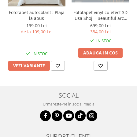
Fototapet vinyl cu efect 3D
Fototapet autocolant : Plaja
Usa Shoji - Beautiful arch
la apus
with flowers plants -
699,00 Lei
199,00 Lei
360x240 cm
384,00 Lei
de la 109,00 Lei
IN STOC
ADAUGA IN COS
IN STOC
VEZI VARIANTE
SOCIAL
Urmareste-ne in social media
SUPORT CLIENTI