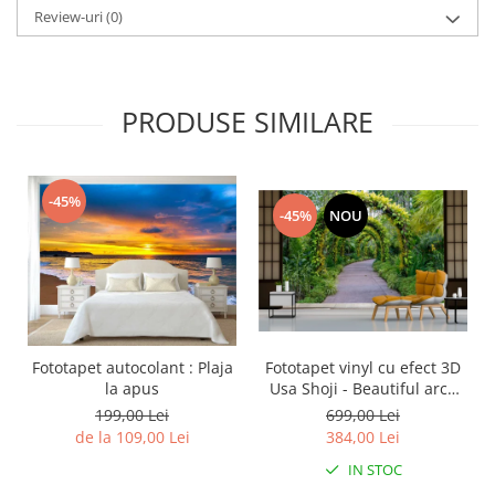
Review-uri
(0)
PRODUSE SIMILARE
-45%
-45%
NOU
Fototapet vinyl cu efect 3D
Fototapet autocolant : Plaja
Usa Shoji - Beautiful arch
la apus
with flowers plants -
699,00 Lei
199,00 Lei
360x240 cm
384,00 Lei
de la 109,00 Lei
IN STOC