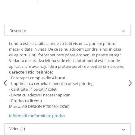
Stickere Colorate
Stickere Walplus ™
Stickere Auto
Alte desene
Descriere
Amuzante
Londra este o capitala unde cu totii visam sa punem piciorul
Animale
macar o data in viata. De ce sa nu aducem Londra la noi in casa
Baby on board
cu ajutorul unui fototapet care poate acoperi un perete intreg?
Florale
Varianta decorativa ieftina si de efect, fototapetul este usor de
aplicat si are avantajul de a proteja peretii de lovituri si murdarie.
Motive
Caracteristici tehnice:
Pachete
- Fototapet compus din 4 bucati
Pentru femei
- Imprimat cu cerneluri special in offset printing
- Cantitate : 4 bucati / colet
Stickere pereche
- Livrat cu adezivul necesar aplicarii
Stickere imprimate
- Produs cu licenta
Marca: AG DESIGN FTS0480 (2356)
Copii
Informatii conformitate produs
Stickere cu efect 3D
Stickere PVC
Video
(1)
Stickere tip tablou