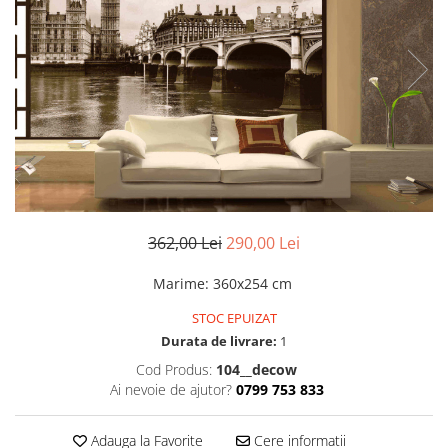
Stickere imprimate
Natură
Stickere de perete
Stickere Oglinzi
Panoramică
Artă
Casă
Stickere Walplus ™
Peisaje
Citate
Plante
Copii
Retro
Fashion
Tablou Canvas personalizabil
Modern
Vehicule
Muzică
Natură
362,00 Lei
290,00 Lei
Oameni
Orașe
Marime
:
360x254 cm
Retro
STOC EPUIZAT
Sezonale
Durata de livrare:
1
Spații comerciale
Cod Produs:
104__decow
Sport
Ai nevoie de ajutor?
0799 753 833
Vehicule
Zodiac
Adauga la Favorite
Cere informatii