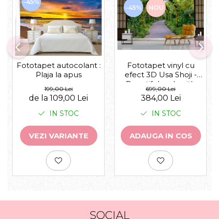
-45%
-45%
NOU
Fototapet autocolant :
Fototapet vinyl cu
Plaja la apus
efect 3D Usa Shoji -
Beautiful arch with
199,00 Lei
699,00 Lei
flowers plants -
de la 109,00 Lei
384,00 Lei
360x240 cm
IN STOC
IN STOC
VEZI VARIANTE
ADAUGA IN COS
SOCIAL