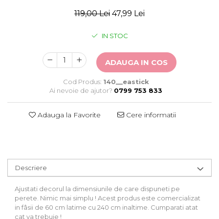
Stickere Auto
119,00 Lei
47,99 Lei
Alte desene
Amuzante
IN STOC
Animale
Baby on board
ADAUGA IN COS
Florale
Motive
Cod Produs:
140__eastick
Pachete
Ai nevoie de ajutor?
0799 753 833
Pentru femei
Stickere pereche
Adauga la Favorite
Cere informatii
Stickere imprimate
Copii
Stickere cu efect 3D
Stickere PVC
Descriere
Stickere tip tablou
Ajustati decorul la dimensiunile de care dispuneti pe
perete. Nimic mai simplu ! Acest produs este comercializat
in fâsii de 60 cm latime cu 240 cm inaltime. Cumparati atat
cat va trebuie !