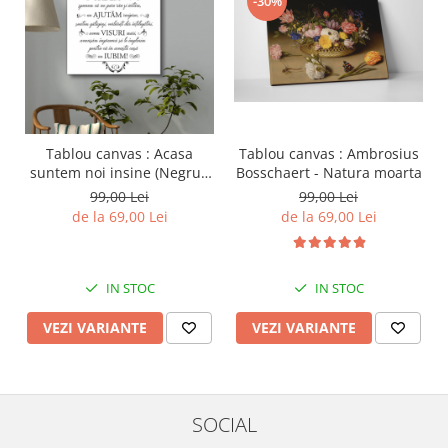
-30%
Tablou canvas : Acasa
Tablou canvas : Ambrosius
suntem noi insine (Negru /
Bosschaert - Natura moarta
alb)
99,00 Lei
99,00 Lei
de la 69,00 Lei
de la 69,00 Lei
IN STOC
IN STOC
VEZI VARIANTE
VEZI VARIANTE
SOCIAL