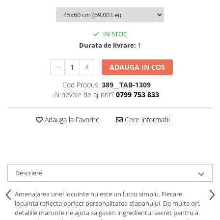
Stickere Colorate
Stickere Walplus ™
Stickere Auto
IN STOC
Durata de livrare:
1
Alte desene
Amuzante
ADAUGA IN COS
Animale
Baby on board
Cod Produs:
389__TAB-1309
Ai nevoie de ajutor?
0799 753 833
Florale
Motive
Adauga la Favorite
Cere informatii
Pachete
Pentru femei
Stickere pereche
Stickere imprimate
Descriere
Copii
Stickere cu efect 3D
Amenajarea unei locuinte nu este un lucru simplu. Fiecare
Stickere PVC
locuinta reflecta perfect personalitatea stapanului. De multe ori,
detaliile marunte ne ajuta sa gasim ingredientul secret pentru a
Stickere tip tablou