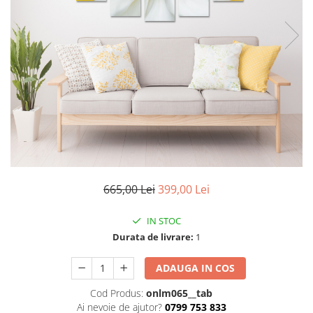
Stickere imprimate
Natură
Stickere de perete
Stickere Oglinzi
Panoramică
Artă
Casă
Stickere Walplus ™
Peisaje
Citate
Plante
Copii
Retro
Fashion
Tablou Canvas personalizabil
Modern
Vehicule
Muzică
Natură
Oameni
Orașe
665,00 Lei
399,00 Lei
Retro
IN STOC
Sezonale
Durata de livrare:
1
Spații comerciale
Sport
ADAUGA IN COS
Vehicule
Cod Produs:
onlm065__tab
Zodiac
Ai nevoie de ajutor?
0799 753 833