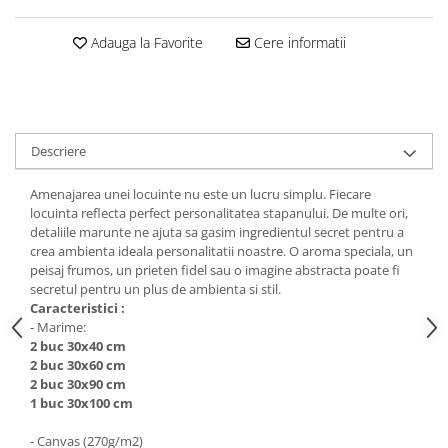
Stickere Colorate
Stickere Walplus ™
Adauga la Favorite
Cere informatii
Stickere Auto
Alte desene
Amuzante
Animale
Descriere
Baby on board
Amenajarea unei locuinte nu este un lucru simplu. Fiecare
Florale
locuinta reflecta perfect personalitatea stapanului. De multe ori,
Motive
detaliile marunte ne ajuta sa gasim ingredientul secret pentru a
Pachete
crea ambienta ideala personalitatii noastre. O aroma speciala, un
peisaj frumos, un prieten fidel sau o imagine abstracta poate fi
Pentru femei
secretul pentru un plus de ambienta si stil.
Stickere pereche
Caracteristici :
- Marime:
Stickere imprimate
2 buc 30x40 cm
Copii
2 buc 30x60 cm
2 buc 30x90 cm
Stickere cu efect 3D
1 buc 30x100 cm
Stickere PVC
Stickere tip tablou
- Canvas (270g/m2)