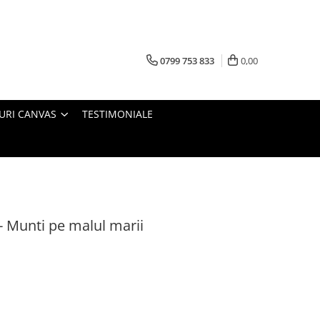
0799 753 833
0,00
URI CANVAS
TESTIMONIALE
- Munti pe malul marii