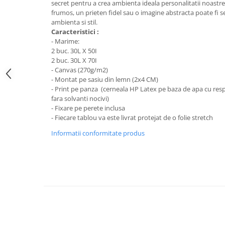
Stickere Colorate
secret pentru a crea ambienta ideala personalitatii noastre
frumos, un prieten fidel sau o imagine abstracta poate fi s
Stickere Walplus ™
ambienta si stil.
Stickere Auto
Caracteristici :
- Marime:
Alte desene
2 buc. 30L X 50I
Amuzante
2 buc. 30L X 70I
- Canvas (270g/m2)
Animale
- Montat pe sasiu din lemn (2x4 CM)
Baby on board
- Print pe panza (cerneala HP Latex pe baza de apa cu resp
fara solvanti nocivi)
Florale
- Fixare pe perete inclusa
Motive
- Fiecare tablou va este livrat protejat de o folie stretch
Pachete
Informatii conformitate produs
Pentru femei
Stickere pereche
Stickere imprimate
Copii
Stickere cu efect 3D
Stickere PVC
Stickere tip tablou