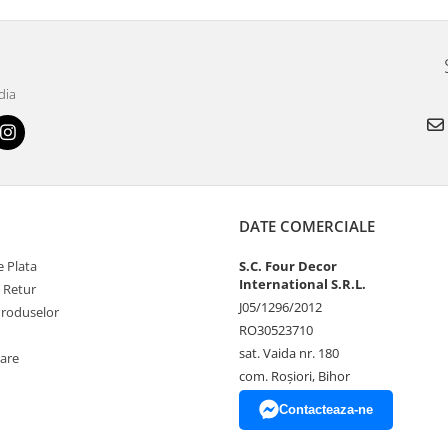
dia
DATE COMERCIALE
 Plata
S.C. Four Decor
International S.R.L.
e Retur
J05/1296/2012
Produselor
RO30523710
sat. Vaida nr. 180
zare
com. Roșiori, Bihor
Contacteaza-ne