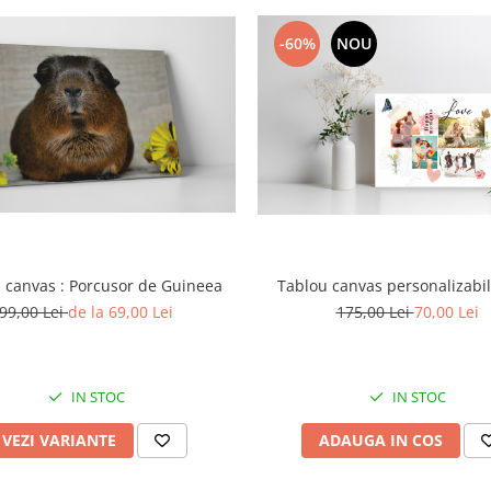
-60%
NOU
 canvas : Porcusor de Guineea
Tablou canvas personalizabil
99,00 Lei
de la 69,00 Lei
175,00 Lei
70,00 Lei
IN STOC
IN STOC
VEZI VARIANTE
ADAUGA IN COS