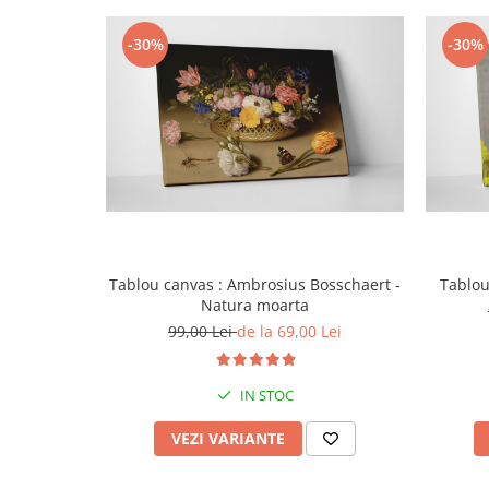
-30%
-30%
Tablou canvas : Ambrosius Bosschaert -
Tablou
Natura moarta
99,00 Lei
de la 69,00 Lei
IN STOC
VEZI VARIANTE