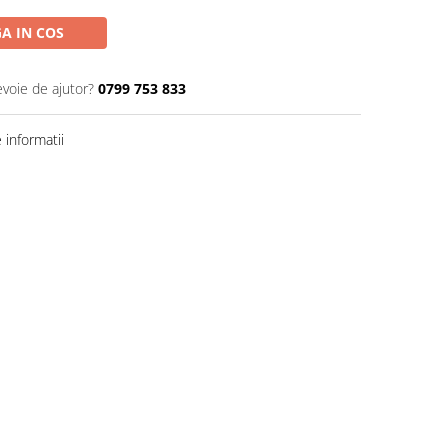
A IN COS
evoie de ajutor?
0799 753 833
informatii