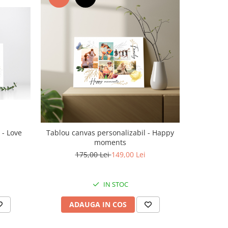
-15%
 - Love
Tablou canvas personalizabil - Happy
Tablou ca
moments
1
175,00 Lei
149,00 Lei
IN STOC
ADAUGA IN COS
AD