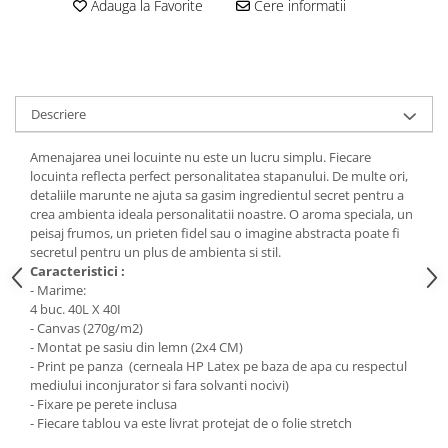
Stickere Colorate
Adauga la Favorite
Cere informatii
Stickere Walplus ™
Stickere Auto
Alte desene
Descriere
Amuzante
Animale
Amenajarea unei locuinte nu este un lucru simplu. Fiecare
Baby on board
locuinta reflecta perfect personalitatea stapanului. De multe ori,
detaliile marunte ne ajuta sa gasim ingredientul secret pentru a
Florale
crea ambienta ideala personalitatii noastre. O aroma speciala, un
Motive
peisaj frumos, un prieten fidel sau o imagine abstracta poate fi
Pachete
secretul pentru un plus de ambienta si stil.
Caracteristici :
Pentru femei
- Marime:
Stickere pereche
4 buc. 40L X 40I
Stickere imprimate
- Canvas (270g/m2)
- Montat pe sasiu din lemn (2x4 CM)
Copii
- Print pe panza (cerneala HP Latex pe baza de apa cu respectul
Stickere cu efect 3D
mediului inconjurator si fara solvanti nocivi)
- Fixare pe perete inclusa
Stickere PVC
- Fiecare tablou va este livrat protejat de o folie stretch
Stickere tip tablou