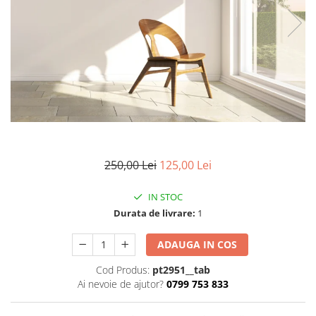
Stickere imprimate
Natură
Stickere de perete
Stickere Oglinzi
Panoramică
Artă
Casă
Stickere Walplus ™
Peisaje
Citate
Plante
Copii
Retro
Fashion
Tablou Canvas personalizabil
Modern
Vehicule
Muzică
Natură
250,00 Lei
125,00 Lei
Oameni
Orașe
IN STOC
Retro
Durata de livrare:
1
Sezonale
Spații comerciale
ADAUGA IN COS
Sport
Cod Produs:
pt2951__tab
Vehicule
Ai nevoie de ajutor?
0799 753 833
Zodiac