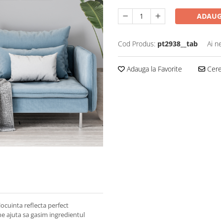
ADAUG
Cod Produs:
pt2938__tab
Ai n
Adauga la Favorite
Cere 
ocuinta reflecta perfect
ne ajuta sa gasim ingredientul