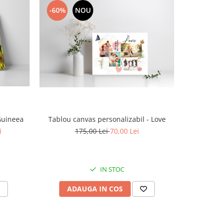
-60%
NOU
-15%
Guineea
Tablou canvas personalizabil - Love
Tablou ca
i
175,00 Lei
70,00 Lei
1
IN STOC
ADAUGA IN COS
AD