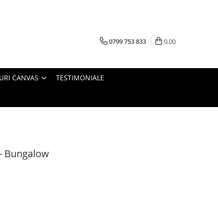
0799 753 833
0,00
URI CANVAS
TESTIMONIALE
 - Bungalow