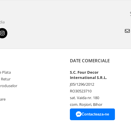
dia
DATE COMERCIALE
 Plata
S.C. Four Decor
International S.R.L.
e Retur
J05/1296/2012
Produselor
RO30523710
sat. Vaida nr. 180
zare
com. Roșiori, Bihor
Contacteaza-ne