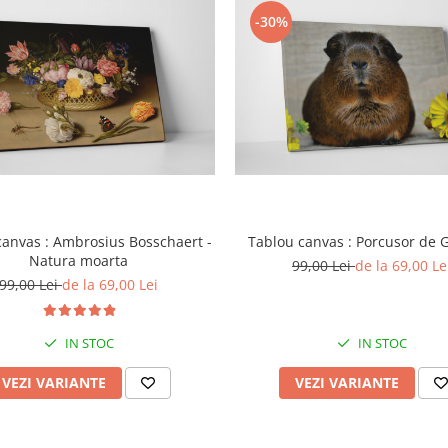
-30%
canvas : Ambrosius Bosschaert -
Tablou canvas : Porcusor de 
Natura moarta
99,00 Lei
de la 69,00 Le
99,00 Lei
de la 69,00 Lei
IN STOC
IN STOC
VEZI VARIANTE
VEZI VARIANTE