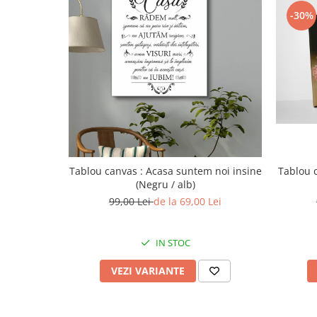
-30%
Tablou canvas : Acasa suntem noi insine
Tablou 
(Negru / alb)
99,00 Lei
de la 69,00 Lei
IN STOC
VEZI VARIANTE