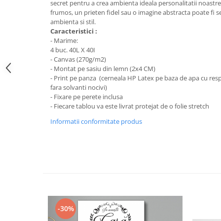
Stickere Colorate
secret pentru a crea ambienta ideala personalitatii noastre
frumos, un prieten fidel sau o imagine abstracta poate fi s
Stickere Walplus ™
ambienta si stil.
Stickere Auto
Caracteristici :
- Marime:
Alte desene
4 buc. 40L X 40I
Amuzante
- Canvas (270g/m2)
- Montat pe sasiu din lemn (2x4 CM)
Animale
- Print pe panza (cerneala HP Latex pe baza de apa cu resp
Baby on board
fara solvanti nocivi)
- Fixare pe perete inclusa
Florale
- Fiecare tablou va este livrat protejat de o folie stretch
Motive
Informatii conformitate produs
Pachete
Pentru femei
Stickere pereche
Stickere imprimate
Copii
Stickere cu efect 3D
Stickere PVC
-30%
Stickere tip tablou