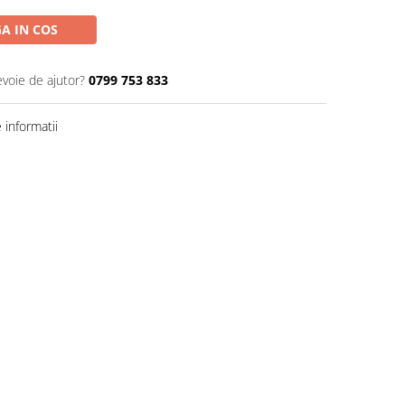
A IN COS
evoie de ajutor?
0799 753 833
informatii