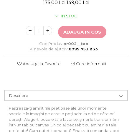
Stickere Auto
175,00 Lei
149,00 Lei
Alte desene
IN STOC
Amuzante
Animale
ADAUGA IN COS
Baby on board
Florale
Cod Produs:
pr002__tab
Motive
Ai nevoie de ajutor?
0799 753 833
Pachete
Pentru femei
Adauga la Favorite
Cere informatii
Stickere pereche
Stickere imprimate
Copii
Stickere cu efect 3D
Descriere
Stickere PVC
Stickere tip tablou
Pastreaza-ți amintirile prețioase ale unor momente
speciale în imagini pe care le poți admira ori de câte ori
dorești! Alege-ți pozele tale favorite, și noi le transformăm
într-un tablou canvas. Un colaj deosebit cu amintirile tale
preferate! Cum puteți comanda? Finalizați comanda, apoi