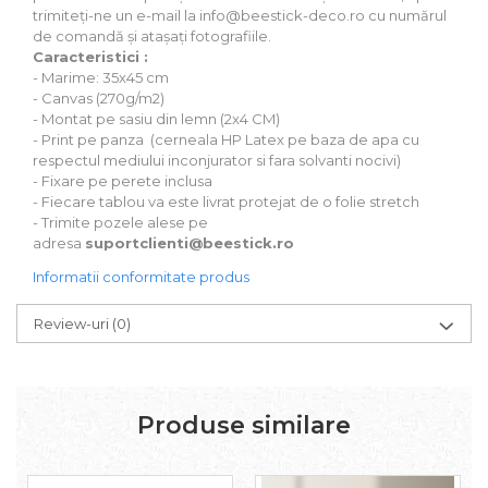
trimiteți-ne un e-mail la info@beestick-deco.ro cu numărul
de comandă și atașați fotografiile.
Caracteristici :
- Marime: 35x45 cm
- Canvas (270g/m2)
- Montat pe sasiu din lemn (2x4 CM)
- Print pe panza (cerneala HP Latex pe baza de apa cu
respectul mediului inconjurator si fara solvanti nocivi)
- Fixare pe perete inclusa
- Fiecare tablou va este livrat protejat de o folie stretch
- Trimite pozele alese pe
adresa
suportclienti@beestick.ro
Informatii conformitate produs
Review-uri
(0)
Produse similare