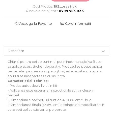
Stickere Auto
Cod Produs:
192__eastick
Alte desene
Ai nevoie de ajutor?
0799 753 833
Amuzante
Animale
Adauga la Favorite
Cere informatii
Baby on board
Florale
Motive
Pachete
Descriere
Pentru femei
Stickere pereche
Chiar si pentru cei ce sunt mai putin indemanatici va fi usor
Stickere imprimate
sa aplice acest sticker decorativ. Produsul se poate aplica
pe perete, pe geam sau pe oglinzi, este rezistent la apa si
Copii
aburi si se indeparteaza cu usurinta.
Stickere cu efect 3D
Caracteristici Tehnice:
Stickere PVC
- Produs autoadeziv livrat in Kit
Stickere tip tablou
- Aplicarea este usoara iar instructiunile sunt incluse in
pachet
- Dimensiunile pachetului sunt de 45 X 60 cm * 1 buc
- Dimensiunea finala (45x60 cm) depinde de modalitatea in
care veti aplica sticker-ul pe perete