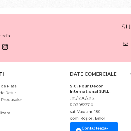
SU
media
TI
DATE COMERCIALE
de Plata
S.C. Four Decor
International S.R.L.
 de Retur
J05/1296/2012
a Produselor
RO30523710
sat. Vaida nr. 180
lizare
com. Roșiori, Bihor
Contacteaza-