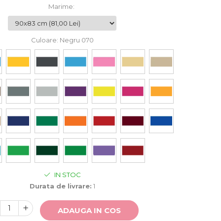
Marime
:
Culoare
: Negru 070
IN STOC
Durata de livrare:
1
ADAUGA IN COS