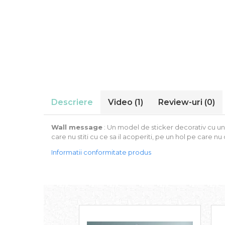
Stickere Auto
Alte desene
Amuzante
Animale
Baby on board
Florale
Motive
Pachete
Descriere
Video
(1)
Review-uri
(0)
Pentru femei
Stickere pereche
Wall message
: Un model de sticker decorativ cu un 
Stickere imprimate
care nu stiti cu ce sa il acoperiti, pe un hol pe care nu d
Copii
Informatii conformitate produs
Stickere cu efect 3D
Stickere PVC
Stickere tip tablou