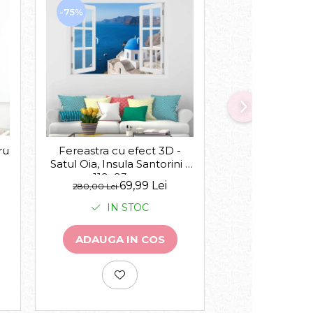
-75%
-30%
ru
Acasa suntem 
Fereastra cu efect 3D -
Satul Oia, Insula Santorini -
119x93 cm
de la
69,99 Lei
143,00 Lei
280,00 Lei
IN 
IN STOC
VEZI VA
ADAUGA IN COS