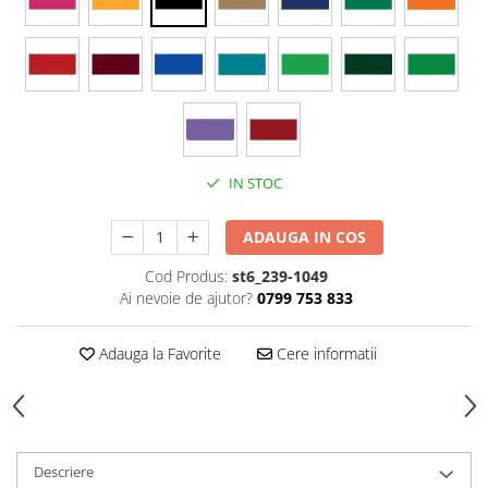
Stickere Colorate
Stickere Walplus ™
Stickere Auto
Alte desene
Amuzante
Animale
IN STOC
Baby on board
Florale
ADAUGA IN COS
Motive
Pachete
Cod Produs:
st6_239-1049
Ai nevoie de ajutor?
0799 753 833
Pentru femei
Stickere pereche
Adauga la Favorite
Cere informatii
Stickere imprimate
Copii
Stickere cu efect 3D
Stickere PVC
Descriere
Stickere tip tablou