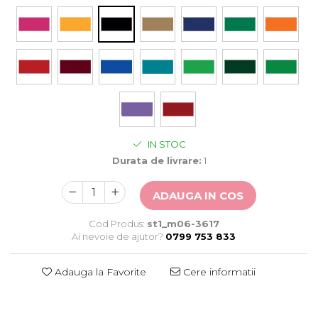
Stickere Auto
Alte desene
Amuzante
Animale
Baby on board
Florale
Motive
Pachete
IN STOC
Pentru femei
Durata de livrare:
1
Stickere pereche
Stickere imprimate
ADAUGA IN COS
Copii
Stickere cu efect 3D
Cod Produs:
st1_m06-3617
Stickere PVC
Ai nevoie de ajutor?
0799 753 833
Stickere tip tablou
Adauga la Favorite
Cere informatii