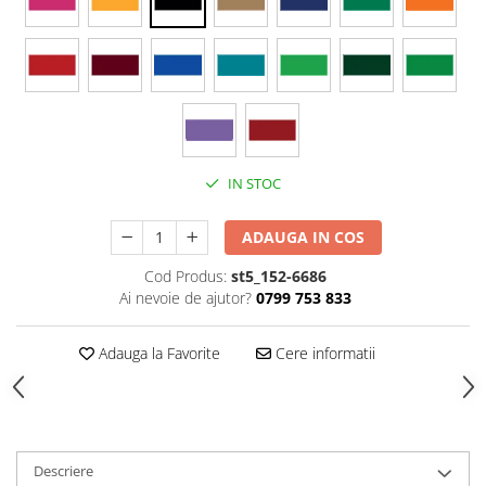
Stickere Colorate
Stickere Walplus ™
Stickere Auto
Alte desene
Amuzante
Animale
IN STOC
Baby on board
Florale
ADAUGA IN COS
Motive
Pachete
Cod Produs:
st5_152-6686
Ai nevoie de ajutor?
0799 753 833
Pentru femei
Stickere pereche
Adauga la Favorite
Cere informatii
Stickere imprimate
Copii
Stickere cu efect 3D
Stickere PVC
Descriere
Stickere tip tablou