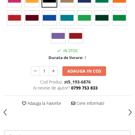
Stickere Colorate
Stickere Walplus ™
Stickere Auto
Alte desene
Amuzante
Animale
IN STOC
Baby on board
Durata de livrare:
1
Florale
Motive
ADAUGA IN COS
Pachete
Cod Produs:
st5_193-6876
Pentru femei
Ai nevoie de ajutor?
0799 753 833
Stickere pereche
Stickere imprimate
Adauga la Favorite
Cere informatii
Copii
Stickere cu efect 3D
Stickere PVC
Stickere tip tablou