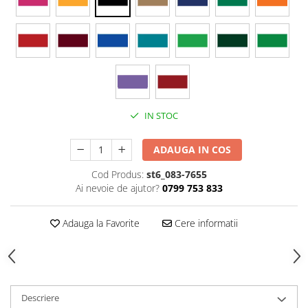
Stickere Colorate
Stickere Walplus ™
Stickere Auto
Alte desene
Amuzante
Animale
IN STOC
Baby on board
Florale
ADAUGA IN COS
Motive
Pachete
Cod Produs:
st6_083-7655
Ai nevoie de ajutor?
0799 753 833
Pentru femei
Stickere pereche
Adauga la Favorite
Cere informatii
Stickere imprimate
Copii
Stickere cu efect 3D
Stickere PVC
Descriere
Stickere tip tablou