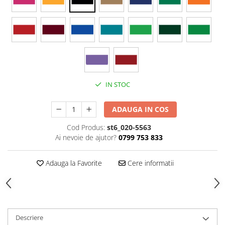
Stickere Colorate
Stickere Walplus ™
Stickere Auto
Alte desene
Amuzante
Animale
IN STOC
Baby on board
Florale
ADAUGA IN COS
Motive
Pachete
Cod Produs:
st6_020-5563
Ai nevoie de ajutor?
0799 753 833
Pentru femei
Stickere pereche
Adauga la Favorite
Cere informatii
Stickere imprimate
Copii
Stickere cu efect 3D
Stickere PVC
Descriere
Stickere tip tablou