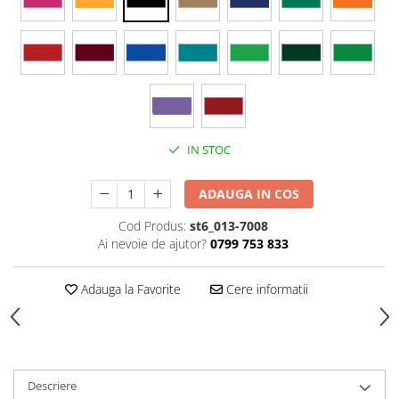
Stickere Colorate
Stickere Walplus ™
Stickere Auto
Alte desene
Amuzante
Animale
IN STOC
Baby on board
Florale
ADAUGA IN COS
Motive
Pachete
Cod Produs:
st6_013-7008
Ai nevoie de ajutor?
0799 753 833
Pentru femei
Stickere pereche
Adauga la Favorite
Cere informatii
Stickere imprimate
Copii
Stickere cu efect 3D
Stickere PVC
Descriere
Stickere tip tablou