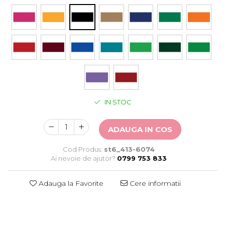
Stickere Auto
Alte desene
Amuzante
Animale
Baby on board
Florale
Motive
Pachete
IN STOC
Pentru femei
Stickere pereche
Stickere imprimate
ADAUGA IN COS
Copii
Cod Produs:
st6_413-6074
Stickere cu efect 3D
Ai nevoie de ajutor?
0799 753 833
Stickere PVC
Stickere tip tablou
Adauga la Favorite
Cere informatii