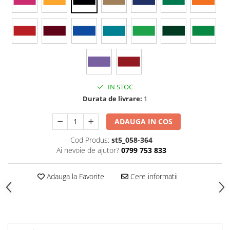
Stickere Colorate
Stickere Walplus ™
Stickere Auto
Alte desene
Amuzante
Animale
IN STOC
Baby on board
Durata de livrare:
1
Florale
Motive
ADAUGA IN COS
Pachete
Cod Produs:
st5_058-364
Pentru femei
Ai nevoie de ajutor?
0799 753 833
Stickere pereche
Stickere imprimate
Adauga la Favorite
Cere informatii
Copii
Stickere cu efect 3D
Stickere PVC
Stickere tip tablou