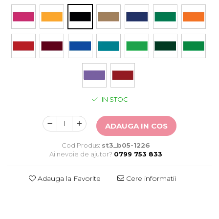
Stickere Auto
Alte desene
Amuzante
Animale
Baby on board
Florale
Motive
Pachete
IN STOC
Pentru femei
Stickere pereche
Stickere imprimate
ADAUGA IN COS
Copii
Cod Produs:
st3_b05-1226
Stickere cu efect 3D
Ai nevoie de ajutor?
0799 753 833
Stickere PVC
Stickere tip tablou
Adauga la Favorite
Cere informatii