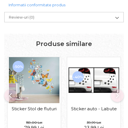
Informatii conformitate produs
Review-uri
(0)
Produse similare
-50%
-40%
Sticker auto - Labute
Sticker Stol de fluturi
39,99 Lei
159,00 Lei
23,99 Lei
79,99 Lei