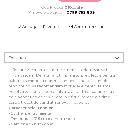
Stickere Auto
Cod Produs:
018__tile
Alte desene
Ai nevoie de ajutor?
0799 753 833
Amuzante
Animale
Adauga la Favorite
Cere informatii
Baby on board
Florale
Motive
Pachete
Descriere
Pentru femei
Stickere pereche
In fiecare zi cautam sa ne intretinem interiorul sau sa il
Stickere imprimate
infrumusetam. De la un anotimp la altul predilectia pentru
culori se schimba si pentru a ramane in pas cu ultimele
Copii
tendinte noi va recomandam stickere-le pentru faianta.
Stickere cu efect 3D
Astfel va veti putea personaliza faianta din bucatarie sau din
Stickere PVC
baie acoperind chiar si eventuale fisuri, semne ale timpului
Stickere tip tablou
care a trecut de cand ati renovat incaperea.
Caracteristici tehnice
:
- Sticker pentru faianta
- Dimensiuni : 12.5 cm diametru / buc
- Cantitate : 4 buc / colet