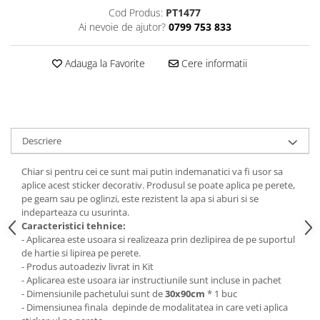
Stickere Colorate
Cod Produs:
PT1477
Stickere Walplus ™
Ai nevoie de ajutor?
0799 753 833
Stickere Auto
Adauga la Favorite
Cere informatii
Alte desene
Amuzante
Animale
Baby on board
Descriere
Florale
Motive
Chiar si pentru cei ce sunt mai putin indemanatici va fi usor sa
Pachete
aplice acest sticker decorativ. Produsul se poate aplica pe perete,
Pentru femei
pe geam sau pe oglinzi, este rezistent la apa si aburi si se
indeparteaza cu usurinta.
Stickere pereche
Caracteristici tehnice:
Stickere imprimate
- Aplicarea este usoara si realizeaza prin dezlipirea de pe suportul
de hartie si lipirea pe perete.
Copii
- Produs autoadeziv livrat in Kit
Stickere cu efect 3D
- Aplicarea este usoara iar instructiunile sunt incluse in pachet
- Dimensiunile pachetului sunt de
30x90cm
* 1 buc
Stickere PVC
- Dimensiunea finala depinde de modalitatea in care veti aplica
Stickere tip tablou