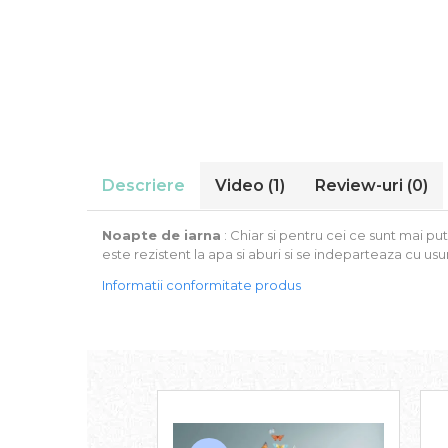
Stickere Auto
Alte desene
Amuzante
Animale
Baby on board
Florale
Motive
Pachete
Descriere
Video
(1)
Review-uri
(0)
Pentru femei
Stickere pereche
Noapte de iarna
: Chiar si pentru cei ce sunt mai pu
Stickere imprimate
este rezistent la apa si aburi si se indeparteaza cu usur
Copii
Informatii conformitate produs
Stickere cu efect 3D
Stickere PVC
Stickere tip tablou