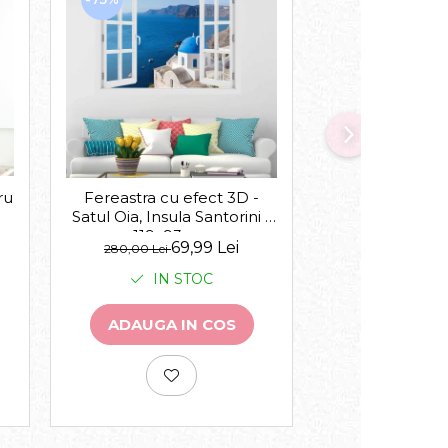
-30%
ru
Acasa suntem 
Fereastra cu efect 3D -
Satul Oia, Insula Santorini -
119x93 cm
de la
69,99 Lei
143,00 Lei
280,00 Lei
IN 
IN STOC
VEZI VA
ADAUGA IN COS