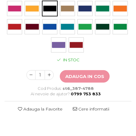
Stickere Auto
Alte desene
Amuzante
Animale
Baby on board
Florale
Motive
Pachete
IN STOC
Pentru femei
Stickere pereche
ADAUGA IN COS
Stickere imprimate
Copii
Cod Produs:
st6_387-4788
Stickere cu efect 3D
Ai nevoie de ajutor?
0799 753 833
Stickere PVC
Stickere tip tablou
Adauga la Favorite
Cere informatii