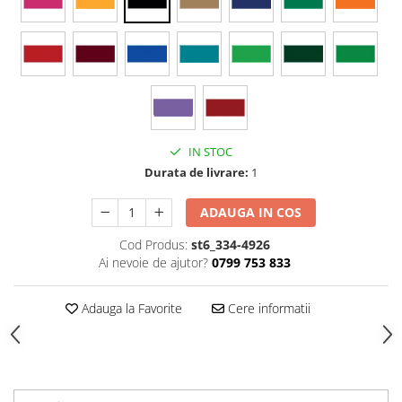
Stickere Colorate
Stickere Walplus ™
Stickere Auto
Alte desene
Amuzante
Animale
IN STOC
Baby on board
Durata de livrare:
1
Florale
Motive
ADAUGA IN COS
Pachete
Cod Produs:
st6_334-4926
Pentru femei
Ai nevoie de ajutor?
0799 753 833
Stickere pereche
Stickere imprimate
Adauga la Favorite
Cere informatii
Copii
Stickere cu efect 3D
Stickere PVC
Stickere tip tablou