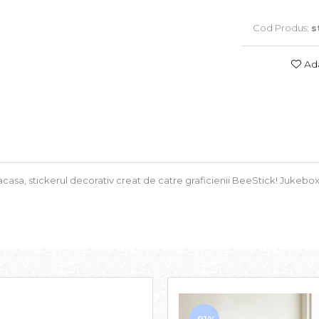
Cod Produs:
s
Ada
si acasa, stickerul decorativ creat de catre graficienii BeeStick! Jukebox