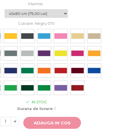
Marime
:
Culoare
: Negru 070
IN STOC
Durata de livrare:
1
ADAUGA IN COS