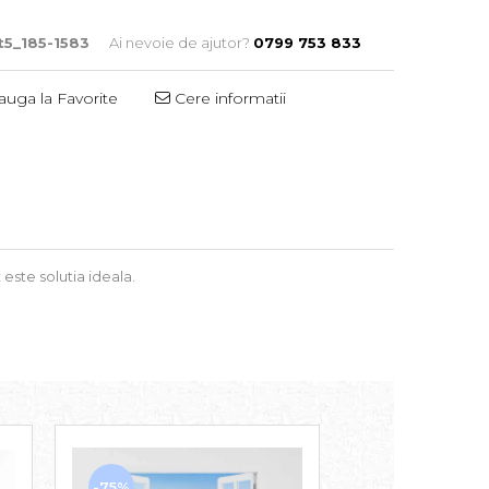
t5_185-1583
Ai nevoie de ajutor?
0799 753 833
uga la Favorite
Cere informatii
 este solutia ideala.
-75%