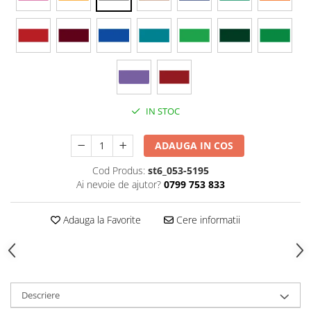
Stickere Colorate
Stickere Walplus ™
Stickere Auto
Alte desene
Amuzante
Animale
IN STOC
Baby on board
Florale
ADAUGA IN COS
Motive
Cod Produs:
st6_053-5195
Pachete
Ai nevoie de ajutor?
0799 753 833
Pentru femei
Stickere pereche
Adauga la Favorite
Cere informatii
Stickere imprimate
Copii
Stickere cu efect 3D
Stickere PVC
Descriere
Stickere tip tablou