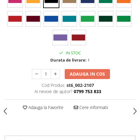
Stickere Colorate
Stickere Walplus ™
Stickere Auto
Alte desene
Amuzante
Animale
IN STOC
Baby on board
Durata de livrare:
1
Florale
Motive
ADAUGA IN COS
Pachete
Cod Produs:
st6_002-2107
Pentru femei
Ai nevoie de ajutor?
0799 753 833
Stickere pereche
Stickere imprimate
Adauga la Favorite
Cere informatii
Copii
Stickere cu efect 3D
Stickere PVC
Stickere tip tablou