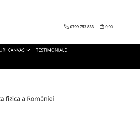
0799 753 833
0,00
URI CANVAS
TESTIMONIALE
ta fizica a României