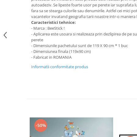
Stickere Colorate
autoadeziv. Se lipeste foarte usor pe perete iar suprafata lui
Stickere Walplus ™
fara sa se stearga culorile sau denumirile. Astfel cei mici pot
vacantelor invatand geografia tarii noastre intr-o maniera lu
Stickere Auto
Caracteristici tehnice:
- Marca : BeeStick !
Alte desene
- Aplicarea este usoara si realizeaza prin dezlipirea de pe su
Amuzante
perete
Animale
- Dimensiunile pachetului sunt de 119 X 90 cm * 1 buc
- Dimensiunea finala (119x90 cm)
Baby on board
- Fabricat in ROMANIA
Florale
Informatii conformitate produs
Motive
Pachete
Pentru femei
Stickere pereche
Stickere imprimate
Copii
Stickere cu efect 3D
-50%
Stickere PVC
Stickere tip tablou