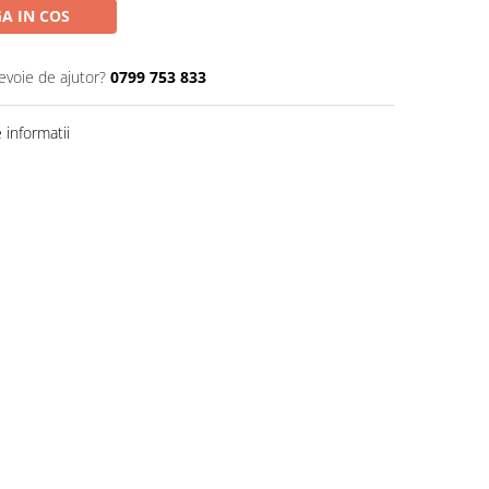
A IN COS
evoie de ajutor?
0799 753 833
informatii