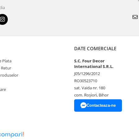
dia
DATE COMERCIALE
 Plata
S.C. Four Decor
International S.R.L.
e Retur
J05/1296/2012
Produselor
RO30523710
sat. Vaida nr. 180
zare
com. Roșiori, Bihor
Contacteaza-ne