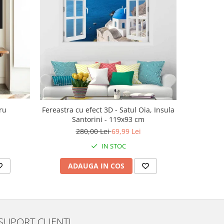
-30%
ru
Fereastra cu efect 3D - Satul Oia, Insula
Ac
Santorini - 119x93 cm
143
280,00 Lei
69,99 Lei
IN STOC
ADAUGA IN COS
V
SUPORT CLIENTI