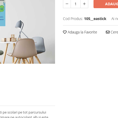
ADAUG
Cod Produs:
105__eastick
Ai n
Adauga la Favorite
Cere 
ti pe scolari pe tot parcursului
rimare pe autocolant alb si este