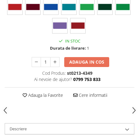
Stickere Colorate
Stickere Walplus ™
Stickere Auto
Alte desene
Amuzante
IN STOC
Animale
Durata de livrare:
1
Baby on board
Florale
ADAUGA IN COS
Motive
Cod Produs:
st0213-4349
Pachete
Ai nevoie de ajutor?
0799 753 833
Pentru femei
Stickere pereche
Adauga la Favorite
Cere informatii
Stickere imprimate
Copii
Stickere cu efect 3D
Stickere PVC
Descriere
Stickere tip tablou