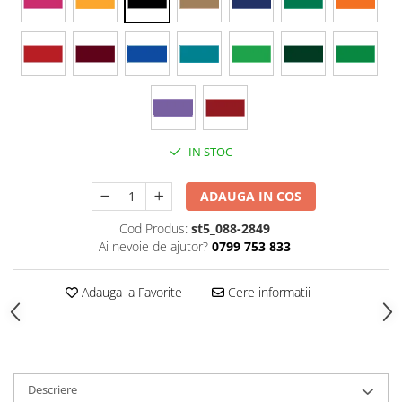
Stickere Colorate
Stickere Walplus ™
Stickere Auto
Alte desene
Amuzante
Animale
IN STOC
Baby on board
Florale
ADAUGA IN COS
Motive
Pachete
Cod Produs:
st5_088-2849
Ai nevoie de ajutor?
0799 753 833
Pentru femei
Stickere pereche
Adauga la Favorite
Cere informatii
Stickere imprimate
Copii
Stickere cu efect 3D
Stickere PVC
Descriere
Stickere tip tablou