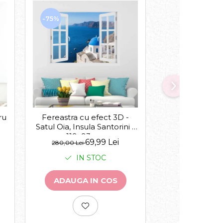
-75%
-30%
ru
Acasa suntem 
Fereastra cu efect 3D -
Satul Oia, Insula Santorini -
119x93 cm
de la
69,99 Lei
143,00 Lei
280,00 Lei
IN 
IN STOC
VEZI VA
ADAUGA IN COS