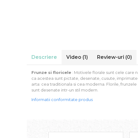
Stickere Auto
Alte desene
Amuzante
Animale
Baby on board
Florale
Motive
Pachete
Descriere
Video
(1)
Review-uri
(0)
Pentru femei
Stickere pereche
Frunze si floricele
: Motivele florale sunt cele care 
Stickere imprimate
ca acestea sunt pictate, desenate, cusute, imprimate 
arta: cea traditionala si cea moderna. Florile, frunzele 
Copii
sunt desenate intr-un stil modern.
Stickere cu efect 3D
Informatii conformitate produs
Stickere PVC
Stickere tip tablou