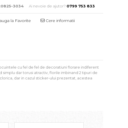
t0825-3034
Ai nevoie de ajutor?
0799 753 833
uga la Favorite
Cere informatii
cuintele cu fel de fel de decoratiuni florare indiferent
mplu dar torusi atractiv, florile imbinand 2 tipuri de
lclorica, dar in cazul sticker-ului prezentat, acestea