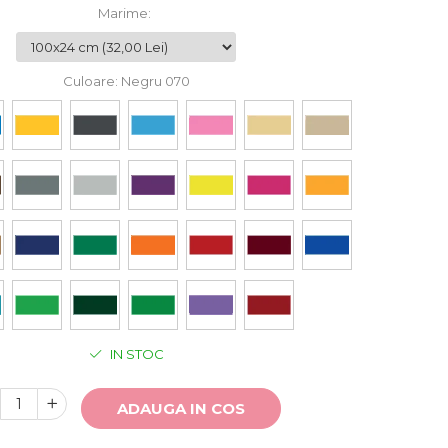
Marime
:
Culoare
: Negru 070
IN STOC
ADAUGA IN COS