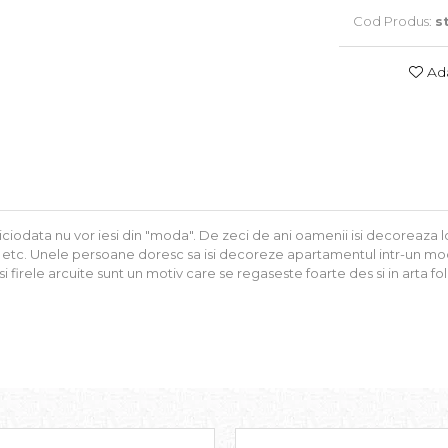
Cod Produs:
s
Ada
niciodata nu vor iesi din "moda". De zeci de ani oamenii isi decoreaza lo
etc. Unele persoane doresc sa isi decoreze apartamentul intr-un mod si
si firele arcuite sunt un motiv care se regaseste foarte des si in arta fo