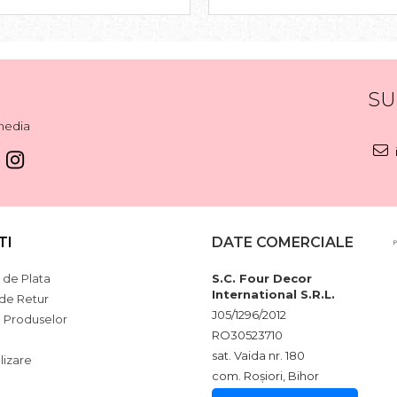
SU
media
TI
DATE COMERCIALE
de Plata
S.C. Four Decor
International S.R.L.
 de Retur
J05/1296/2012
a Produselor
RO30523710
sat. Vaida nr. 180
lizare
com. Roșiori, Bihor