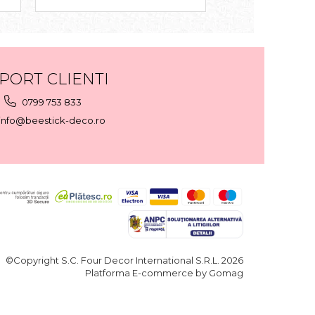
PORT CLIENTI
0799 753 833
info@beestick-deco.ro
©Copyright S.C. Four Decor International S.R.L. 2026
Platforma E-commerce by Gomag