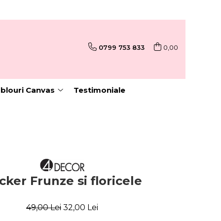
0799 753 833
0,00
blouri Canvas
Testimoniale
icker Frunze si floricele
49,00 Lei
32,00 Lei