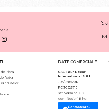
SU
media
TI
DATE COMERCIALE
de Plata
S.C. Four Decor
International S.R.L.
 de Retur
J05/1296/2012
a Produselor
RO30523710
sat. Vaida nr. 180
lizare
com. Roșiori, Bihor
Contacteaza-