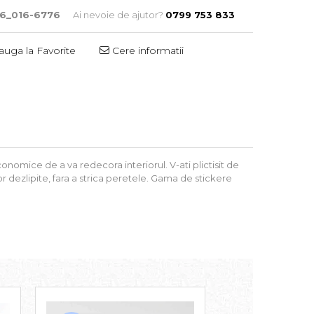
t6_016-6776
Ai nevoie de ajutor?
0799 753 833
uga la Favorite
Cere informatii
nomice de a va redecora interiorul. V-ati plictisit de
r dezlipite, fara a strica peretele. Gama de stickere