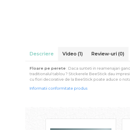
Stickere Auto
Alte desene
Amuzante
Animale
Baby on board
Florale
Motive
Pachete
Descriere
Video
(1)
Review-uri
(0)
Pentru femei
Stickere pereche
Floare pe perete
: Daca sunteti in reamenajari gandi
Stickere imprimate
traditionalul tablou ? Stickerele BeeStick dau impresia
cu flori decorative de la BeeStick poate aduce o not
Copii
Informatii conformitate produs
Stickere cu efect 3D
Stickere PVC
Stickere tip tablou