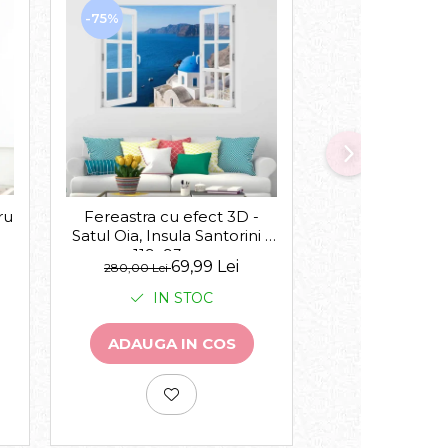
-75%
-30%
ru
Acasa suntem 
Fereastra cu efect 3D -
Satul Oia, Insula Santorini -
119x93 cm
de la
69,99 Lei
143,00 Lei
280,00 Lei
IN 
IN STOC
VEZI VA
ADAUGA IN COS