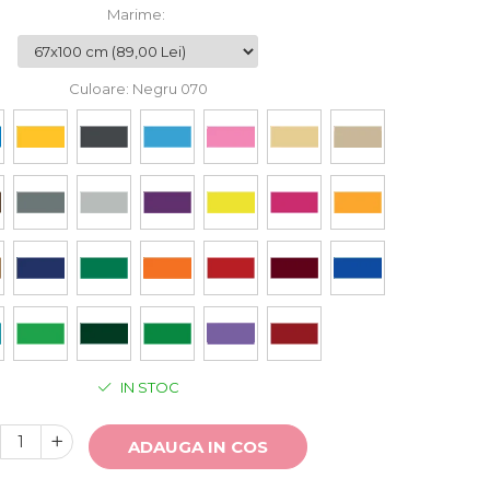
Marime
:
Culoare
: Negru 070
IN STOC
ADAUGA IN COS