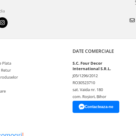
dia
DATE COMERCIALE
 Plata
S.C. Four Decor
International S.R.L.
e Retur
J05/1296/2012
Produselor
RO30523710
sat. Vaida nr. 180
zare
com. Roșiori, Bihor
Contacteaza-ne