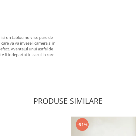
i si un tablou nu vi se pare de
care va va inveseli camera si in
efect. Avantajul unui astfel de
te fi indepartat in cazul in care
PRODUSE SIMILARE
-91%