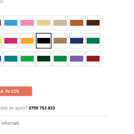
A IN COS
evoie de ajutor?
0799 753 833
informatii