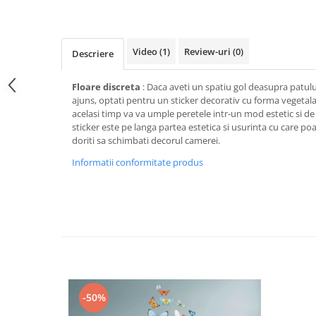
Stickere Colorate
Stickere Walplus ™
Stickere Auto
Video
(1)
Review-uri
(0)
Descriere
Alte desene
Amuzante
Floare discreta
: Daca aveti un spatiu gol deasupra patulu
ajuns, optati pentru un sticker decorativ cu forma vegetala 
Animale
acelasi timp va va umple peretele intr-un mod estetic si de 
Baby on board
sticker este pe langa partea estetica si usurinta cu care poa
Florale
doriti sa schimbati decorul camerei.
Motive
Informatii conformitate produs
Pachete
Pentru femei
Stickere pereche
Stickere imprimate
Copii
Stickere cu efect 3D
Stickere PVC
-50%
Stickere tip tablou