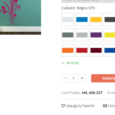
Culoare
: Negru 070
IN STOC
ADAUG
Cod Produs:
st6_426-227
Ai n
Adauga la Favorite
Cere 