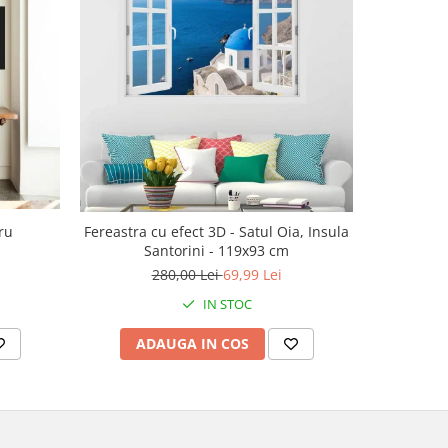
-30%
ru
Fereastra cu efect 3D - Satul Oia, Insula
Ac
Santorini - 119x93 cm
143
280,00 Lei
69,99 Lei
IN STOC
ADAUGA IN COS
V