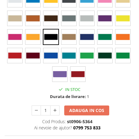
Stickere Colorate
Stickere Walplus ™
Stickere Auto
Alte desene
Amuzante
Animale
Baby on board
Florale
Motive
Pachete
Pentru femei
IN STOC
Stickere pereche
Durata de livrare:
1
Stickere imprimate
ADAUGA IN COS
Copii
Stickere cu efect 3D
Cod Produs:
st0906-5364
Stickere PVC
Ai nevoie de ajutor?
0799 753 833
Stickere tip tablou