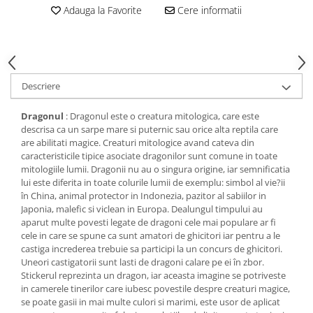
Adauga la Favorite
Cere informatii
Descriere
Dragonul
: Dragonul este o creatura mitologica, care este
descrisa ca un sarpe mare si puternic sau orice alta reptila care
are abilitati magice. Creaturi mitologice avand cateva din
caracteristicile tipice asociate dragonilor sunt comune in toate
mitologiile lumii. Dragonii nu au o singura origine, iar semnificatia
lui este diferita in toate colurile lumii de exemplu: simbol al vie?ii
în China, animal protector in Indonezia, pazitor al sabiilor in
Japonia, malefic si viclean in Europa. Dealungul timpului au
aparut multe povesti legate de dragoni cele mai populare ar fi
cele in care se spune ca sunt amatori de ghicitori iar pentru a le
castiga increderea trebuie sa participi la un concurs de ghicitori.
Uneori castigatorii sunt lasti de dragoni calare pe ei în zbor.
Stickerul reprezinta un dragon, iar aceasta imagine se potriveste
in camerele tinerilor care iubesc povestile despre creaturi magice,
se poate gasii in mai multe culori si marimi, este usor de aplicat