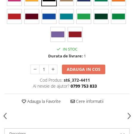
Stickere Colorate
Stickere Walplus ™
Stickere Auto
Alte desene
Amuzante
Animale
IN STOC
Baby on board
Durata de livrare:
1
Florale
Motive
ADAUGA IN COS
Pachete
Cod Produs:
st6_372-4411
Pentru femei
Ai nevoie de ajutor?
0799 753 833
Stickere pereche
Stickere imprimate
Adauga la Favorite
Cere informatii
Copii
Stickere cu efect 3D
Stickere PVC
Stickere tip tablou
Descriere