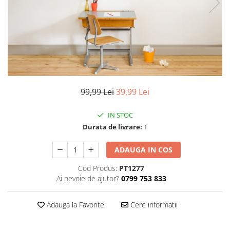
Stickere imprimate
Natură
Stickere de perete
Stickere Oglinzi
Panoramică
Artă
Casă
Stickere Walplus ™
Peisaje
Citate
Plante
Copii
Retro
Fashion
Tablou Canvas personalizabil
Modern
99,99 Lei
39,99 Lei
Vehicule
Muzică
Natură
IN STOC
Oameni
Durata de livrare:
1
Orașe
ADAUGA IN COS
Retro
Sezonale
Cod Produs:
PT1277
Spații comerciale
Ai nevoie de ajutor?
0799 753 833
Sport
Vehicule
Adauga la Favorite
Cere informatii
Zodiac