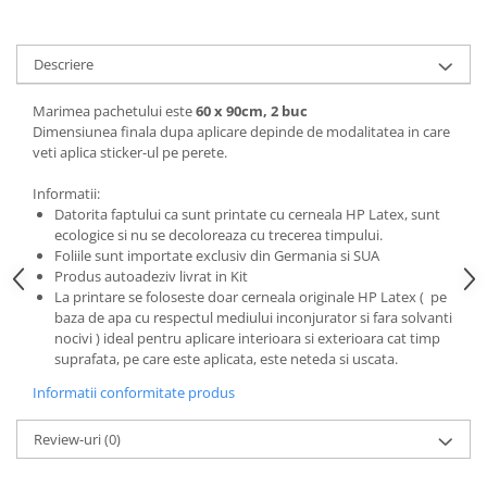
Stickere Colorate
Stickere Walplus ™
Descriere
Stickere Auto
Alte desene
Marimea pachetului este
60 x 90cm, 2 buc
Amuzante
Dimensiunea finala dupa aplicare depinde de modalitatea in care
veti aplica sticker-ul pe perete.
Animale
Baby on board
Informatii:
Datorita faptului ca sunt printate cu cerneala HP Latex, sunt
Florale
ecologice si nu se decoloreaza cu trecerea timpului.
Motive
Foliile sunt importate exclusiv din Germania si SUA
Pachete
Produs autoadeziv livrat in Kit
La printare se foloseste doar cerneala originale HP Latex ( pe
Pentru femei
baza de apa cu respectul mediului inconjurator si fara solvanti
Stickere pereche
nocivi ) ideal pentru aplicare interioara si exterioara cat timp
Stickere imprimate
suprafata, pe care este aplicata, este neteda si uscata.
Copii
Informatii conformitate produs
Stickere cu efect 3D
Review-uri
(0)
Stickere PVC
Stickere tip tablou