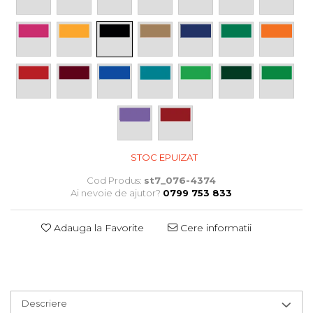
Stickere Auto
Alte desene
Amuzante
Animale
Baby on board
Florale
Motive
Pachete
Pentru femei
STOC EPUIZAT
Stickere pereche
Stickere imprimate
Cod Produs:
st7_076-4374
Ai nevoie de ajutor?
0799 753 833
Copii
Stickere cu efect 3D
Adauga la Favorite
Cere informatii
Stickere PVC
Stickere tip tablou
Descriere