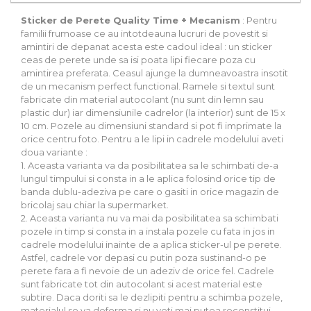
Sticker de Perete Quality Time + Mecanism
: Pentru
familii frumoase ce au intotdeauna lucruri de povestit si
amintiri de depanat acesta este cadoul ideal : un sticker
ceas de perete unde sa isi poata lipi fiecare poza cu
amintirea preferata. Ceasul ajunge la dumneavoastra insotit
de un mecanism perfect functional. Ramele si textul sunt
fabricate din material autocolant (nu sunt din lemn sau
plastic dur) iar dimensiunile cadrelor (la interior) sunt de 15 x
10 cm. Pozele au dimensiuni standard si pot fi imprimate la
orice centru foto. Pentru a le lipi in cadrele modelului aveti
doua variante :
1. Aceasta varianta va da posibilitatea sa le schimbati de-a
lungul timpului si consta in a le aplica folosind orice tip de
banda dublu-adeziva pe care o gasiti in orice magazin de
bricolaj sau chiar la supermarket.
2. Aceasta varianta nu va mai da posibilitatea sa schimbati
pozele in timp si consta in a instala pozele cu fata in jos in
cadrele modelului inainte de a aplica sticker-ul pe perete.
Astfel, cadrele vor depasi cu putin poza sustinand-o pe
perete fara a fi nevoie de un adeziv de orice fel. Cadrele
sunt fabricate tot din autocolant si acest material este
subtire. Daca doriti sa le dezlipiti pentru a schimba pozele,
materialul se va deforma si nu veti mai putea reconstitui